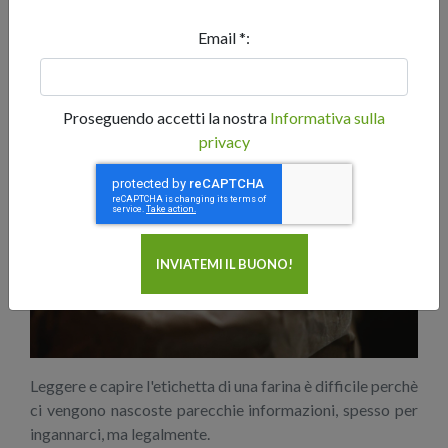
I gusti sono gusti, ma se mangiate una nostra pizza,
Email *:
difficilmente avrete difficoltà a digerirla perchè
siamo
attenti sulla scelta della farina
e ora vi spieghiamo il
motivo.
Proseguendo accetti la nostra
Informativa sulla
privacy
Leggere e capire l'etichetta di una farina è difficile perchè
ci vengono nascoste parecchie informazioni, spesso per
ingannarci, ma legalmente.