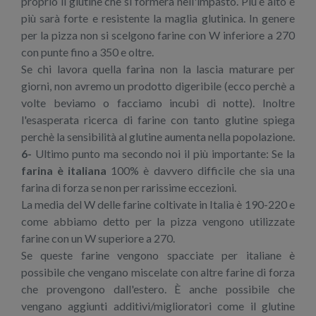
proprio il glutine che si formerà nell'impasto. Più è alto e
più sarà forte e resistente la maglia glutinica. In genere
per la pizza non si scelgono farine con W inferiore a 270
con punte fino a 350 e oltre.
Se chi lavora quella farina non la lascia maturare per
giorni, non avremo un prodotto digeribile (ecco perchè a
volte beviamo o facciamo incubi di notte). Inoltre
l'esasperata ricerca di farine con tanto glutine spiega
perchè la sensibilità al glutine aumenta nella popolazione.
6-
Ultimo punto ma secondo noi il più importante: Se la
farina è italiana
100% è davvero difficile che sia una
farina di forza se non per rarissime eccezioni.
La media del W delle farine coltivate in Italia è 190-220 e
come abbiamo detto per la pizza vengono utilizzate
farine con un W superiore a 270.
Se queste farine vengono spacciate per italiane è
possibile che vengano miscelate con altre farine di forza
che provengono dall'estero. È anche possibile che
vengano aggiunti additivi/miglioratori come il glutine