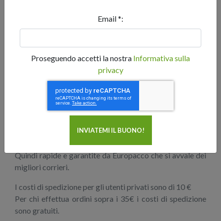
Questa miscela permette di
conservare per almeno 30
giorni le pizze in frigorifero
senza perdere nulla dal
Email *:
punto di vista organolettico rispetto al primo giorno.
Chi le acquista non dovrà fare altro che condirle e
metterle in forno alla massima temperatura per qualche
Proseguendo accetti la nostra
Informativa sulla
minuto.
privacy
Quando gli ingredienti saranno completamente cotti, si
potrà sfornare una fragrante e gustosa pizza!
Spedizioni
Le nostre
spedizioni
sono
refrigerate
,
effettuate dal
corriere in 24 ore
dal momento della presa in carico.
Quindi rapide e garantite da Europacco che si avvale dei
migliori corrieri.
I costi di spedizione per gli utenti privati sono di 10 €
Per chi effettua ordini sopra i 35€ i costi di spedizione
sono gratuiti.