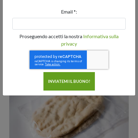
confezionamento viene rilasciata una miscela gassosa
che permette la conservazione dell'alimento e previene lo
Email *:
sviluppo di muffe.
Tutte le nostre basi pizza e focaccia non contengono
conservanti e devono quindi essere conservate in
Proseguendo accetti la nostra
Informativa sulla
frigorifero a 4°C
per un periodo massimo di 30 giorni.
privacy
Se preferite possono anche essere surgelate, in questo
caso consigliamo di scongelarle un paio d'ore prima
dell'utilizzo, in modo da farle scongelare naturalmente.