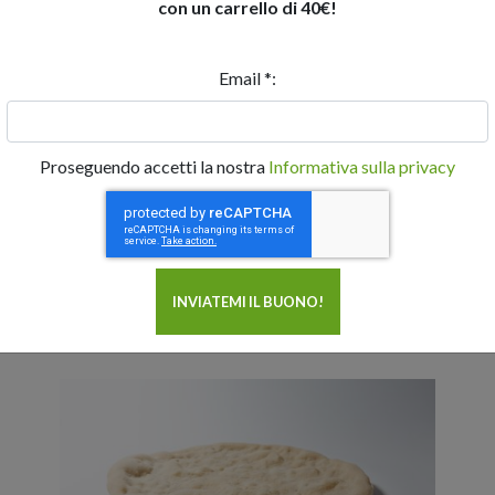
con un carrello di 40€!
Email *:
BIOPIZZA, BASI PER PIZZA E FOCACCE
Da agricoltura biologica 100% italiana
Proseguendo accetti la nostra
Informativa sulla privacy
ngredienti biologici con ingredienti
italiani
, con l'utilizzo di
farine
cacce sono
altamente digeribili,
un fantastico mix di
bontà
,
tradi
la
SPESE DI SPEDIZIONE
GRATUITE sopra i 40€