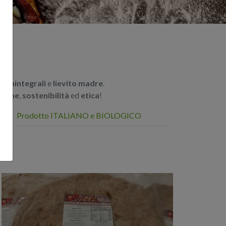
 semintegrali
e
lievito madre
.
zione
,
sostenibilità
ed
etica
!
Prodotto ITALIANO e BIOLOGICO