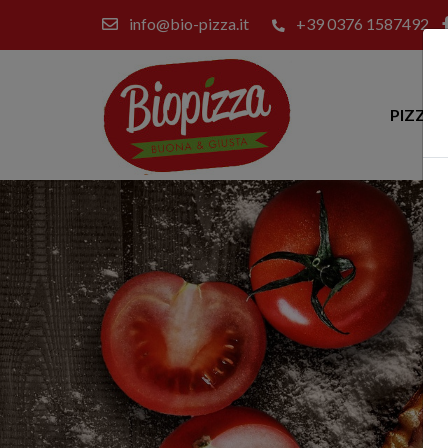
info@bio-pizza.it
+39 0376 1587492
PIZZE