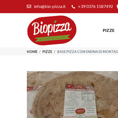
info@bio-pizza.it
+39 0376 1587492
PIZZE
HOME
/
PIZZE
/
BASE PIZZA CON FARINA DI MONTA