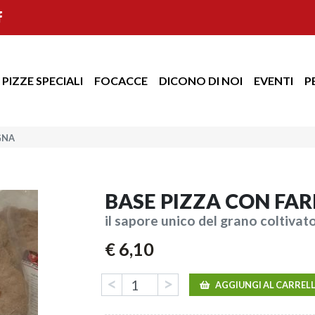
PIZZE SPECIALI
FOCACCE
DICONO DI NOI
EVENTI
P
GNA
BASE PIZZA CON FA
il sapore unico del grano coltivat
€ 6,10
<
>
AGGIUNGI AL CARREL