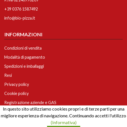
+39 0376 1587492
info@bio-pizza.it
INFORMAZIONI
Condizioni di vendita
Modalità di pagamento
Spedizioni e imballaggi
Resi
Privacy policy
Cookie policy
Registrazione aziende e GAS
In questo sito utilizziamo cookies propri e di terze parti per una
migliore esperienza di navigazione. Continuando accetti l'utilizzo
© 2020 Bio Pizza -
Powered by Nimaia
(Informativa)